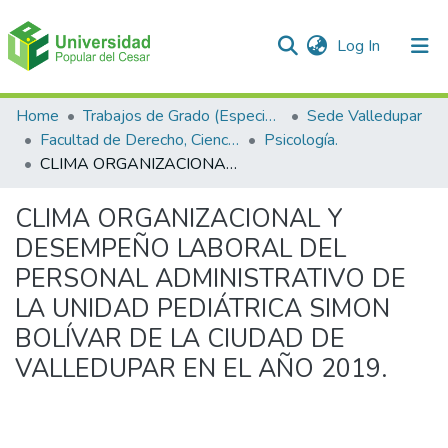
(current)
Log In
Communities & Collections
Home
Trabajos de Grado (Especializaciones y Pregrados)
Sede Valledupar
Facultad de Derecho, Ciencias Políticas y Sociales.
Psicología.
All of DSpace
CLIMA ORGANIZACIONAL Y DESEMPEÑO LABORAL DEL PERSONAL ADMINISTRATIVO DE LA UNIDAD PEDIÁTRICA SIMON BOLÍVAR DE LA CIUDAD DE VALLEDUPAR EN EL AÑO 2019.
Statistics
CLIMA ORGANIZACIONAL Y
DESEMPEÑO LABORAL DEL
PERSONAL ADMINISTRATIVO DE
LA UNIDAD PEDIÁTRICA SIMON
BOLÍVAR DE LA CIUDAD DE
VALLEDUPAR EN EL AÑO 2019.