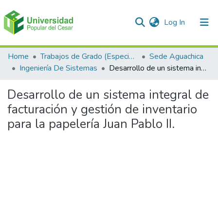
(current)
Log In
Communities & Collections
Home
Trabajos de Grado (Especializaciones y Pregrados)
Sede Aguachica
Ingeniería De Sistemas
Desarrollo de un sistema integral de facturación y gestión de inventario para la papelería Juan Pablo II.
All of DSpace
Desarrollo de un sistema integral de
Statistics
facturación y gestión de inventario
para la papelería Juan Pablo II.