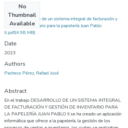
No
Files
Thumbnail
Tesis Desarrollo de un sistema integral de facturación y
Available
gestión de inventario para la papelería Juan Pablo
II..pdf
(4.98 MB)
Date
2023
Authors
Pacheco Pérez, Rafael José
Abstract
En el trabajo DESARROLLO DE UN SISTEMA INTEGRAL
DE FACTURACIÓN Y GESTIÓN DE INVENTARIO PARA
LA PAPELERÍA JUAN PABLO II se ha creado un aplicación
informática que ofrece a la papelería, la gestión de los
procesos de ventas e inventarios, los cuales se realizaban