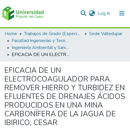
(current)
Log In
Communities & Collections
Home
Trabajos de Grado (Especializaciones y Pregrados)
Sede Valledupar
Facultad Ingenierías y Tecnologías
All of DSpace
Ingeniería Ambiental y Sanitaria.
EFICACIA DE UN ELECTROCOAGULADOR PARA REMOVER HIERRO Y TURBIDEZ EN EFLUENTES DE DRENAJES ÁCIDOS PRODUCIDOS EN UNA MINA CARBONÍFERA DE LA JAGUA DE IBIRICO, CESAR
Statistics
EFICACIA DE UN
ELECTROCOAGULADOR PARA
REMOVER HIERRO Y TURBIDEZ EN
EFLUENTES DE DRENAJES ÁCIDOS
PRODUCIDOS EN UNA MINA
CARBONÍFERA DE LA JAGUA DE
IBIRICO, CESAR