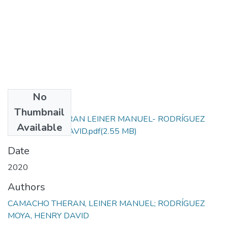
No
Files
Thumbnail
CAMACHO THERAN LEINER MANUEL- RODRÍGUEZ
Available
MOYA HENRY DAVID.pdf
(2.55 MB)
Date
2020
Authors
CAMACHO THERAN, LEINER MANUEL; RODRÍGUEZ
MOYA, HENRY DAVID