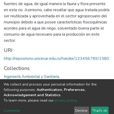
fuentes de agua, de igual manera la fauna y flora presente
en este rio. Asimismo, cabe resaltar que agua tratada podría
ser reutilizada y aprovechada en el sector agropecuario del
municipio debido a que posee características fisicoquímicas
acordes para el agua de riego, solventado buena parte el
consumo de agua necesario para la producción en este
sector.
URI
http://repositorio.unicesar.edu.co/handle/123456789/1580
Collections
Ingeniería Ambiental y Sanitaria.
We collect and process your personal information for the
Full item page
following purposes:
Authentication, Preferences,
Acknowledgement and Statistics
.
To learn more, please read our
privacy policy
.
DSpace software
copyright © 2002-2026
LYRASIS
Cookie
Privacy
End User
Send
Customize
Decline
That's ok