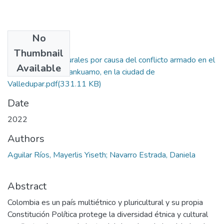
No
Files
Thumbnail
Afectaciones culturales por causa del conflicto armado en el
Available
pueblo indígena Kankuamo, en la ciudad de
Valledupar.pdf
(331.11 KB)
Date
2022
Authors
Aguilar Ríos, Mayerlis Yiseth; Navarro Estrada, Daniela
Abstract
Colombia es un país multiétnico y pluricultural y su propia
Constitución Política protege la diversidad étnica y cultural