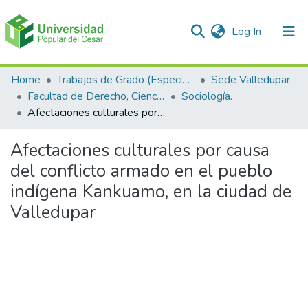
(current)
Log In
Communities & Collections
Home
Trabajos de Grado (Especializaciones y Pregrados)
Sede Valledupar
Facultad de Derecho, Ciencias Políticas y Sociales.
Sociología.
All of DSpace
Afectaciones culturales por causa del conflicto armado en el pueblo indígena Kankuamo, en la ciudad de Valledupar
Statistics
Afectaciones culturales por causa
del conflicto armado en el pueblo
indígena Kankuamo, en la ciudad de
Valledupar