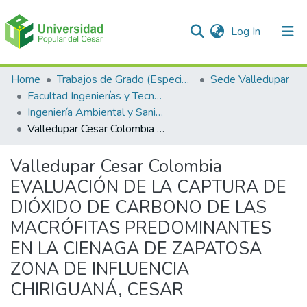
(current)
Log In
Communities & Collections
Home
Trabajos de Grado (Especializaciones y Pregrados)
Sede Valledupar
Facultad Ingenierías y Tecnologías
All of DSpace
Ingeniería Ambiental y Sanitaria.
Valledupar Cesar Colombia EVALUACIÓN DE LA CAPTURA DE DIÓXIDO DE CARBONO DE LAS MACRÓFITAS PREDOMINANTES EN LA CIENAGA DE ZAPATOSA ZONA DE INFLUENCIA CHIRIGUANÁ, CESAR
Statistics
Valledupar Cesar Colombia
EVALUACIÓN DE LA CAPTURA DE
DIÓXIDO DE CARBONO DE LAS
MACRÓFITAS PREDOMINANTES
EN LA CIENAGA DE ZAPATOSA
ZONA DE INFLUENCIA
CHIRIGUANÁ, CESAR