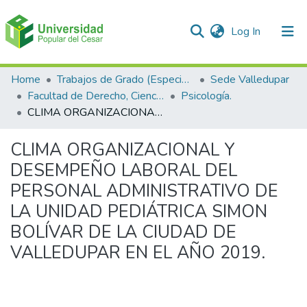
(current)
Log In
Communities & Collections
Home
Trabajos de Grado (Especializaciones y Pregrados)
Sede Valledupar
Facultad de Derecho, Ciencias Políticas y Sociales.
Psicología.
All of DSpace
CLIMA ORGANIZACIONAL Y DESEMPEÑO LABORAL DEL PERSONAL ADMINISTRATIVO DE LA UNIDAD PEDIÁTRICA SIMON BOLÍVAR DE LA CIUDAD DE VALLEDUPAR EN EL AÑO 2019.
Statistics
CLIMA ORGANIZACIONAL Y
DESEMPEÑO LABORAL DEL
PERSONAL ADMINISTRATIVO DE
LA UNIDAD PEDIÁTRICA SIMON
BOLÍVAR DE LA CIUDAD DE
VALLEDUPAR EN EL AÑO 2019.