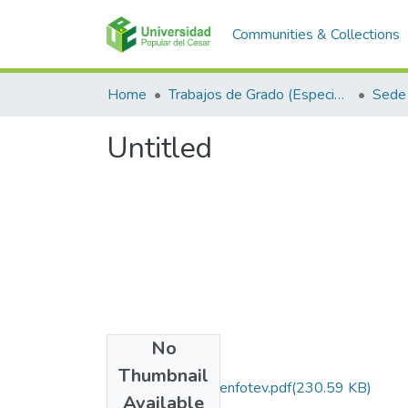
Communities & Collections
Home
Trabajos de Grado (Especializaciones y Pregrados)
Sede 
Untitled
No
Files
Thumbnail
solicitud_oficina_cenfotev.pdf
(230.59 KB)
Available