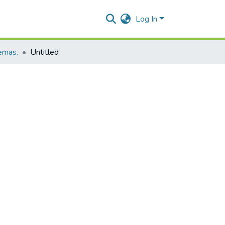
Log In
temas.
Untitled