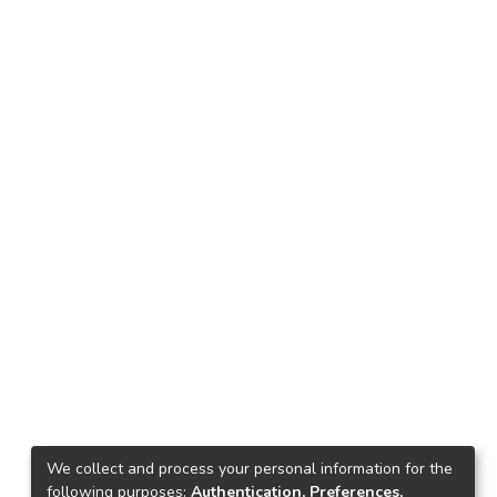
We collect and process your personal information for the
following purposes:
Authentication, Preferences,