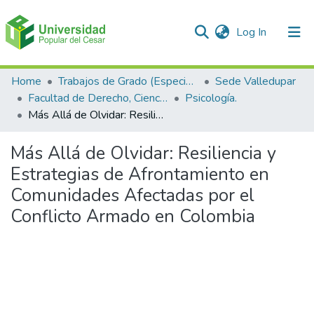
(current)
Log In
Communities & Collections
Home
Trabajos de Grado (Especializaciones y Pregrados)
Sede Valledupar
Facultad de Derecho, Ciencias Políticas y Sociales.
Psicología.
All of DSpace
Más Allá de Olvidar: Resiliencia y Estrategias de Afrontamiento en Comunidades Afectadas por el Conflicto Armado en Colombia
Statistics
Más Allá de Olvidar: Resiliencia y
Estrategias de Afrontamiento en
Comunidades Afectadas por el
Conflicto Armado en Colombia