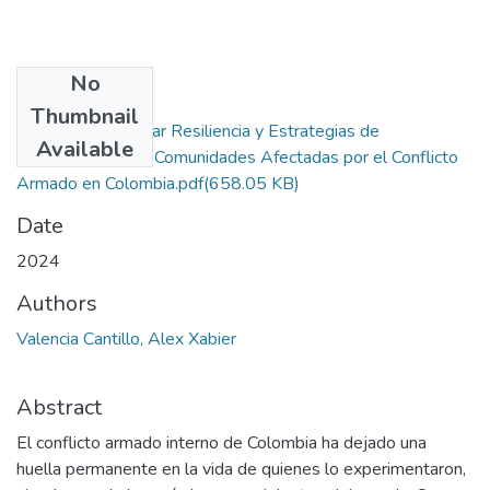
No
Files
Thumbnail
Más Allá de Olvidar Resiliencia y Estrategias de
Available
Afrontamiento en Comunidades Afectadas por el Conflicto
Armado en Colombia.pdf
(658.05 KB)
Date
2024
Authors
Valencia Cantillo, Alex Xabier
Abstract
El conflicto armado interno de Colombia ha dejado una
huella permanente en la vida de quienes lo experimentaron,