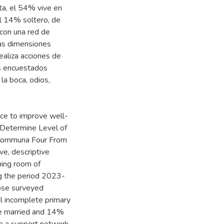
ta, el 54% vive en
l 14% soltero, de
con una red de
las dimensiones
ealiza acciones de
os encuestados
la boca, odios,
tice to improve well-
. Determine Level of
f Communa Four From
ve, descriptive
ning room of
g the period 2023-
ose surveyed
l incomplete primary
re married and 14%