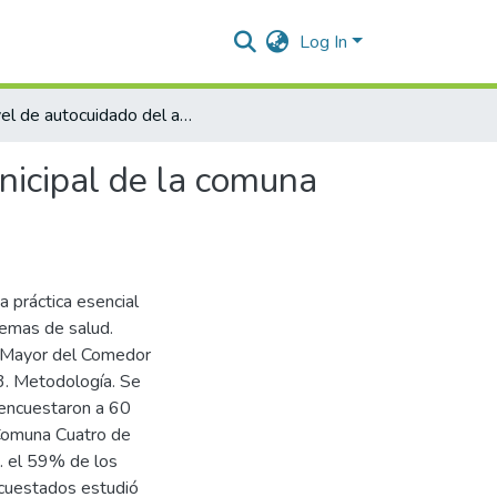
Log In
Nivel de autocuidado del adulto mayor del comedor municipal de la comuna cuatro de Valledupar, 2023
nicipal de la comuna
a práctica esencial
blemas de salud.
o Mayor del Comedor
3. Metodología. Se
e encuestaron a 60
 Comuna Cuatro de
. el 59% de los
cuestados estudió