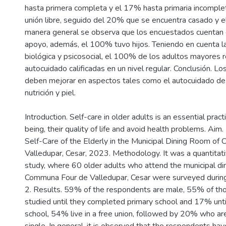
hasta primera completa y el 17% hasta primaria incomple
unión libre, seguido del 20% que se encuentra casado y e
manera general se observa que los encuestados cuentan 
apoyo, además, el 100% tuvo hijos. Teniendo en cuenta 
biológica y psicosocial, el 100% de los adultos mayores r
autocuidado calificadas en un nivel regular. Conclusión. L
deben mejorar en aspectos tales como el autocuidado de 
nutrición y piel.
Introduction. Self-care in older adults is an essential prac
being, their quality of life and avoid health problems. Aim
Self-Care of the Elderly in the Municipal Dining Room o
Valledupar, Cesar, 2023. Methodology. It was a quantitati
study, where 60 older adults who attend the municipal di
Communa Four de Valledupar, Cesar were surveyed durin
2. Results. 59% of the respondents are male, 55% of th
studied until they completed primary school and 17% unti
school, 54% live in a free union, followed by 20% who a