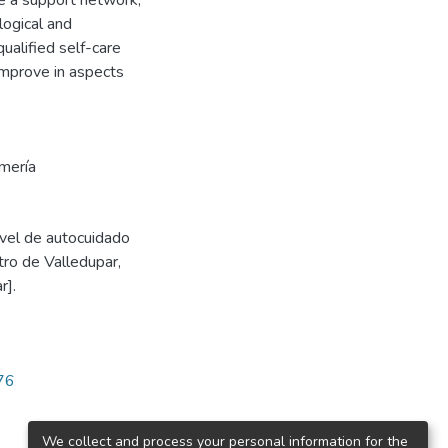
ve a support network,
logical and
ualified self-care
improve in aspects
rmería
ivel de autocuidado
ro de Valledupar,
r].
976
We collect and process your personal information for the