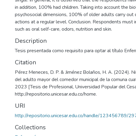
single. In general, it is observed that the respondents ha
in addition, 100% had children. Taking into account the bio
psychosocial dimensions, 100% of older adults carry out q
actions at a regular level. Conclusion. Respondents must 
such as oral self-care, odors, nutrition and skin.
Description
Tesis presentada como requisito para optar al título Enfe
Citation
Pérez Meneces, D. P. & Jiménez Bolaños, H. A. (2024). N
del adulto mayor del comedor municipal de la comuna cuat
2023 [Tesis de Profesional, Universidad Popular del Cesa
http://repositorio.unicesar.edu.co/home.
URI
http://repositorio.unicesar.edu.co/handle/123456789/2
Collections