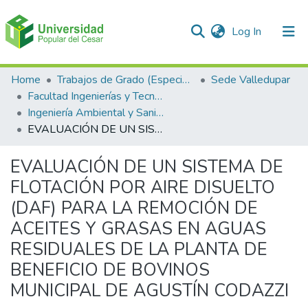
(current)
Log In
Communities & Collections
Home
Trabajos de Grado (Especializaciones y Pregrados)
Sede Valledupar
Facultad Ingenierías y Tecnologías
All of DSpace
Ingeniería Ambiental y Sanitaria.
EVALUACIÓN DE UN SISTEMA DE FLOTACIÓN POR AIRE DISUELTO (DAF) PARA LA REMOCIÓN DE ACEITES Y GRASAS EN AGUAS RESIDUALES DE LA PLANTA DE BENEFICIO DE BOVINOS MUNICIPAL DE AGUSTÍN CODAZZI
Statistics
EVALUACIÓN DE UN SISTEMA DE
FLOTACIÓN POR AIRE DISUELTO
(DAF) PARA LA REMOCIÓN DE
ACEITES Y GRASAS EN AGUAS
RESIDUALES DE LA PLANTA DE
BENEFICIO DE BOVINOS
MUNICIPAL DE AGUSTÍN CODAZZI