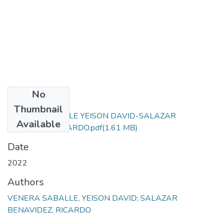
No
Files
Thumbnail
VENERA SABALLE YEISON DAVID-SALAZAR
Available
BENAVIDEZ RICARDO.pdf
(1.61 MB)
Date
2022
Authors
VENERA SABALLE, YEISON DAVID; SALAZAR
BENAVIDEZ, RICARDO