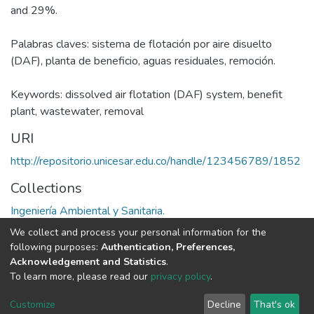
and 29%.
Palabras claves: sistema de flotación por aire disuelto
(DAF), planta de beneficio, aguas residuales, remoción.
Keywords: dissolved air flotation (DAF) system, benefit
plant, wastewater, removal
URI
http://repositorio.unicesar.edu.co/handle/123456789/1852
Collections
Ingeniería Ambiental y Sanitaria.
We collect and process your personal information for the
Full item page
following purposes:
Authentication, Preferences,
Acknowledgement and Statistics
.
To learn more, please read our
privacy policy
.
DSpace software
copyright © 2002-2026
LYRASIS
Cookie
Privacy
End User
Send
Customize
Decline
That's ok