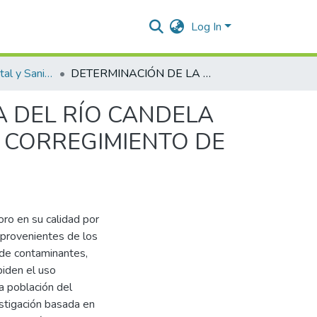
Log In
Ingeniería Ambiental y Sanitaria.
DETERMINACIÓN DE LA CAPACIDAD DEPURADORA DEL RÍO CANDELA A TRAVÉS DE LOS ÍNDICES BMWP E ICO/COL EN EL CORREGIMIENTO DE ATANQUEZ-CESAR.
 DEL RÍO CANDELA
L CORREGIMIENTO DE
oro en su calidad por
 provenientes de los
 de contaminantes,
piden el uso
a población del
estigación basada en