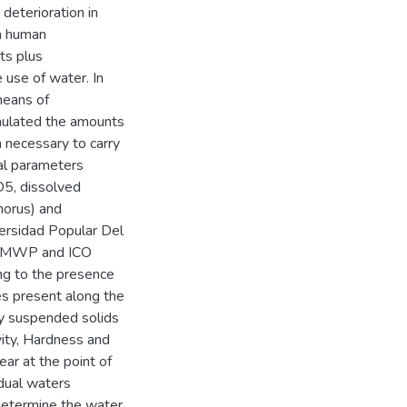
deterioration in
om human
ts plus
 use of water. In
means of
mulated the amounts
a necessary to carry
cal parameters
OD5, dissolved
horus) and
iversidad Popular Del
e BMWP and ICO
ing to the presence
es present along the
by suspended solids
vity, Hardness and
ear at the point of
dual waters
 determine the water