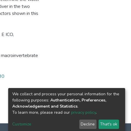
River in the two
actors shown in this
 E ICO,
 macroinvertebrate
730
We collect and process your personal information for the
following purposes:
Authentication, Preferences,
Acknowledgement and Statistics
.
To learn more, please read our
privacy policy
.
Customize
Decline
That's ok