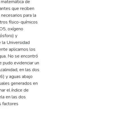
n matemática de
antes que reciben
 necesarios para la
tros físico-químicos
DBO5, oxígeno
ósforo) y
e la Universidad
ente aplicamos los
gua. No se encontró
e pudo evidenciar un
calinidad, en las dos
E6) y aguas abajo
duales generados en
ar el índice de
ela en las dos
s factores