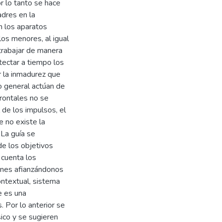
r lo tanto se hace
adres en la
n los aparatos
los menores, al igual
trabajar de manera
tectar a tiempo los
r la inmadurez que
o general actúan de
rontales no se
de los impulsos, el
 no existe la
 La guía se
de los objetivos
 cuenta los
ones afianzándonos
ontextual, sistema
e es una
. Por lo anterior se
ico y se sugieren