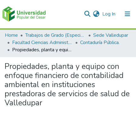
(current)
Log In
Communities & Collections
Home
Trabajos de Grado (Especializaciones y Pregrados)
Sede Valledupar
Facultad Ciencias Administrativas Contables y Económicas – Face
Contaduría Pública.
All of DSpace
Propiedades, planta y equipo con enfoque financiero de contabilidad ambiental en instituciones prestadoras de servicios de salud de Valledupar
Statistics
Propiedades, planta y equipo con
enfoque financiero de contabilidad
ambiental en instituciones
prestadoras de servicios de salud de
Valledupar