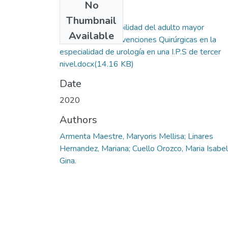
No
Files
Thumbnail
Mortalidad y morbilidad del adulto mayor
Available
sometidos a Intervenciones Quirúrgicas en la
especialidad de urología en una I.P.S de tercer
nivel.docx
(14.16 KB)
Date
2020
Authors
Armenta Maestre, Maryoris Mellisa; Linares
Hernandez, Mariana; Cuello Orozco, Maria Isabel
Gina.