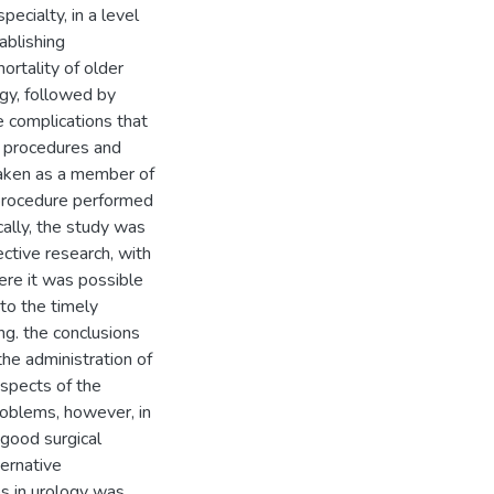
pecialty, in a level
tablishing
ortality of older
ogy, followed by
e complications that
al procedures and
 taken as a member of
l procedure performed
cally, the study was
ective research, with
here it was possible
 to the timely
ng. the conclusions
 the administration of
aspects of the
roblems, however, in
 good surgical
ternative
s in urology was