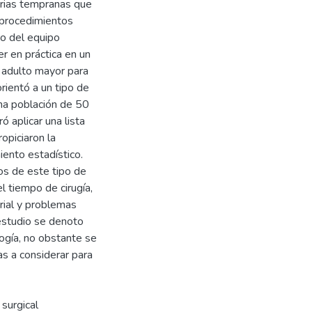
torias tempranas que
 procedimientos
ro del equipo
r en práctica en un
e adulto mayor para
rientó a un tipo de
una población de 50
ó aplicar una lista
ropiciaron la
ento estadístico.
os de este tipo de
l tiempo de cirugía,
rial y problemas
 estudio se denoto
logía, no obstante se
as a considerar para
surgical