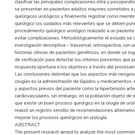
clasificar las principales complicaciones intra y posopera
se presentan en pacientes adultos mayores sometidos a
quirúrgicos urológicos y finalmente registrar como miemb
quirúrgico los cuidados más relevantes que se deben pone
procedimiento quirúrgico urológico realizado a un pacient
evitar complicaciones. Metodológicamente el estudio se o
investigación descriptiva – trasversal, retrospectiva, con 
historias clínicas de pacientes geriátricos, en donde se logr
de verificación para detectar los criterios presentes que p
respuesta oportuna a los objetivos a través del procesami
Las conclusiones delimitan que los aspectos más riesgos
cirugías es la administración de líquidos y medicamentos, e
y aspectos previos del paciente como la hipertensión arte
cardiovasculares, sin embargo, en la población objeto de
que existe un buen proceso quirúrgico en la cirugía de uro
realizó un registro sencillo de recomendaciones alternativ
mejorar los procesos quirúrgicos en urología.
ABSTRACT
The present research aimed to analyze the most common 