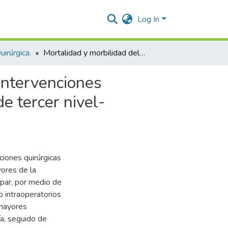
Log In
irúrgica.
Mortalidad y morbilidad del adulto mayor sometidos a intervenciones Quirúrgicas en la especialidad de urología en una I.P.S de tercer nivel- Valledupar
intervenciones
de tercer nivel-
aciones quirúrgicas
ores de la
upar, por medio de
o intraoperatorios
 mayores
ía, seguido de