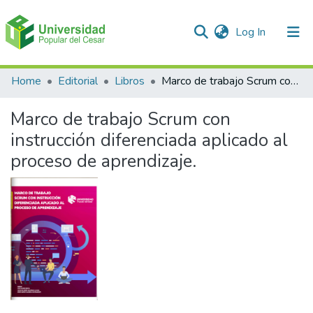
(current)
Log In
Communities & Collections
Home
Editorial
Libros
Marco de trabajo Scrum con instrucción diferenciada aplicado al proceso de aprendizaje.
All of DSpace
Marco de trabajo Scrum con
Statistics
instrucción diferenciada aplicado al
proceso de aprendizaje.