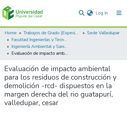
(current)
Log In
Communities & Collections
Home
Trabajos de Grado (Especializaciones y Pregrados)
Sede Valledupar
Facultad Ingenierías y Tecnologías
All of DSpace
Ingeniería Ambiental y Sanitaria.
Evaluación de impacto ambiental para los residuos de construcción y demolición -rcd- dispuestos en la margen derecha del rio guatapurí, valledupar, cesar
Statistics
Evaluación de impacto ambiental
para los residuos de construcción y
demolición -rcd- dispuestos en la
margen derecha del rio guatapurí,
valledupar, cesar