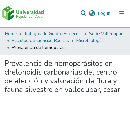
(current)
Log In
Communities & Collections
Home
Trabajos de Grado (Especializaciones y Pregrados)
Sede Valledupar
Facultad de Ciencias Básicas
Microbiología.
All of DSpace
Prevalencia de hemoparásitos en chelonoidis carbonarius del centro de atención y valoración de flora y fauna silvestre en valledupar, cesar
Statistics
Prevalencia de hemoparásitos en
chelonoidis carbonarius del centro
de atención y valoración de flora y
fauna silvestre en valledupar, cesar