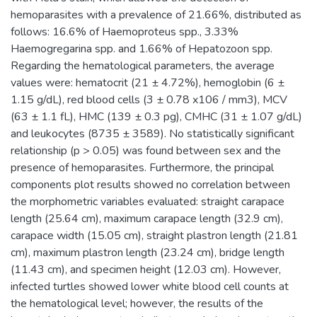
hemoparasites with a prevalence of 21.66%, distributed as
follows: 16.6% of Haemoproteus spp., 3.33%
Haemogregarina spp. and 1.66% of Hepatozoon spp.
Regarding the hematological parameters, the average
values were: hematocrit (21 ± 4.72%), hemoglobin (6 ±
1.15 g/dL), red blood cells (3 ± 0.78 x106 / mm3), MCV
(63 ± 1.1 fL), HMC (139 ± 0.3 pg), CMHC (31 ± 1.07 g/dL)
and leukocytes (8735 ± 3589). No statistically significant
relationship (p > 0.05) was found between sex and the
presence of hemoparasites. Furthermore, the principal
components plot results showed no correlation between
the morphometric variables evaluated: straight carapace
length (25.64 cm), maximum carapace length (32.9 cm),
carapace width (15.05 cm), straight plastron length (21.81
cm), maximum plastron length (23.24 cm), bridge length
(11.43 cm), and specimen height (12.03 cm). However,
infected turtles showed lower white blood cell counts at
the hematological level; however, the results of the