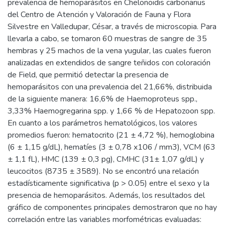
prevalencia de hemoparásitos en Chelonoidis carbonarius
del Centro de Atención y Valoración de Fauna y Flora
Silvestre en Valledupar, César, a través de microscopia. Para
llevarla a cabo, se tomaron 60 muestras de sangre de 35
hembras y 25 machos de la vena yugular, las cuales fueron
analizadas en extendidos de sangre teñidos con coloración
de Field, que permitió detectar la presencia de
hemoparásitos con una prevalencia del 21,66%, distribuida
de la siguiente manera: 16,6% de Haemoproteus spp.,
3,33% Haemogregarina spp. y 1,66 % de Hepatozoon spp.
En cuanto a los parámetros hematológicos, los valores
promedios fueron: hematocrito (21 ± 4,72 %), hemoglobina
(6 ± 1,15 g/dL), hematíes (3 ± 0,78 x106 / mm3), VCM (63
± 1,1 fL), HMC (139 ± 0,3 pg), CMHC (31± 1,07 g/dL) y
leucocitos (8735 ± 3589). No se encontró una relación
estadísticamente significativa (p > 0.05) entre el sexo y la
presencia de hemoparásitos. Además, los resultados del
gráfico de componentes principales demostraron que no hay
correlación entre las variables morfométricas evaluadas: