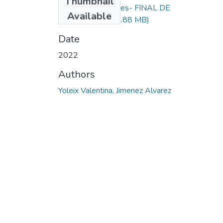
Thumbnail
practicas curriculares- FINAL DE
Available
ENTREGA.docx
(3.88 MB)
Date
2022
Authors
Yoleix Valentina, Jimenez Alvarez