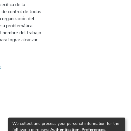
ecífica de la
 de control de todas
a organización del
 su problemática
el nombre del trabajo
para lograr alcanzar
0
We collect and process your personal information for the
following purposes:
Authentication, Preferences,