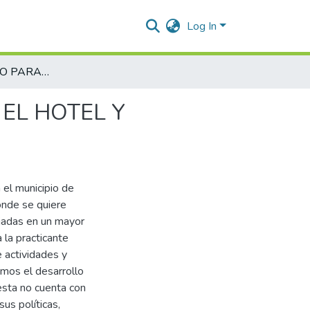
Log In
PLAN DE MANEJO PARA MEJORAR LAS VENTAS EN EL HOTEL Y RESTAURANTE ALMA-LU
EL HOTEL Y
 el municipio de
onde se quiere
ejadas en un mayor
la practicante
 actividades y
mos el desarrollo
esta no cuenta con
sus políticas,