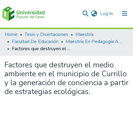
(current)
Log In
Communities & Collections
Home
Tesis y Disertaciones
Maestría
Facultad De Educación
Maestría En Pedagogía Ambiental Para El desarrollo Sostenible
All of DSpace
Factores que destruyen el medio ambiente en el municipio de Currillo y la generación de conciencia a partir de estrategias ecológicas.
Statistics
Factores que destruyen el medio
ambiente en el municipio de Currillo
y la generación de conciencia a partir
de estrategias ecológicas.