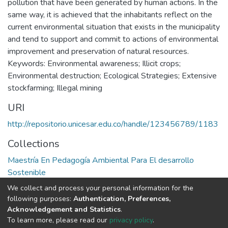
pollution that have been generated by human actions. In the
same way, it is achieved that the inhabitants reflect on the
current environmental situation that exists in the municipality
and tend to support and commit to actions of environmental
improvement and preservation of natural resources.
Keywords: Environmental awareness; Illicit crops;
Environmental destruction; Ecological Strategies; Extensive
stockfarming; Illegal mining
URI
http://repositorio.unicesar.edu.co/handle/123456789/1183
Collections
Maestría En Pedagogía Ambiental Para El desarrollo
Sostenible
We collect and process your personal information for the
Full item page
following purposes:
Authentication, Preferences,
Acknowledgement and Statistics
.
To learn more, please read our
privacy policy
.
DSpace software
copyright © 2002-2026
LYRASIS