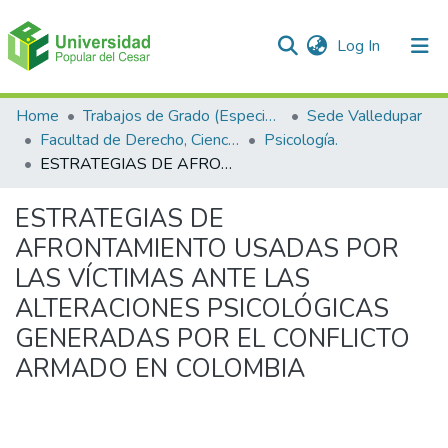
(current)
Log In
Communities & Collections
Home
Trabajos de Grado (Especializaciones y Pregrados)
Sede Valledupar
Facultad de Derecho, Ciencias Políticas y Sociales.
Psicología.
All of DSpace
ESTRATEGIAS DE AFRONTAMIENTO USADAS POR LAS VÍCTIMAS ANTE LAS ALTERACIONES PSICOLÓGICAS GENERADAS POR EL CONFLICTO ARMADO EN COLOMBIA
Statistics
ESTRATEGIAS DE
AFRONTAMIENTO USADAS POR
LAS VÍCTIMAS ANTE LAS
ALTERACIONES PSICOLÓGICAS
GENERADAS POR EL CONFLICTO
ARMADO EN COLOMBIA