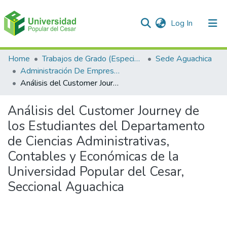
(current)
Log In
Communities & Collections
Home
Trabajos de Grado (Especializaciones y Pregrados)
Sede Aguachica
Administración De Empresas
All of DSpace
Análisis del Customer Journey de los Estudiantes del Departamento de Ciencias Administrativas, Contables y Económicas de la Universidad Popular del Cesar, Seccional Aguachica
Statistics
Análisis del Customer Journey de
los Estudiantes del Departamento
de Ciencias Administrativas,
Contables y Económicas de la
Universidad Popular del Cesar,
Seccional Aguachica