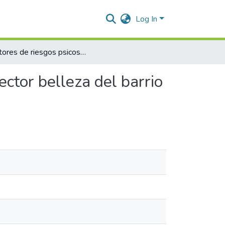
Log In
Factores de riesgos psicosociales en trabajadoras del sector belleza del barrio Los Cortijos de Valledupar
ector belleza del barrio