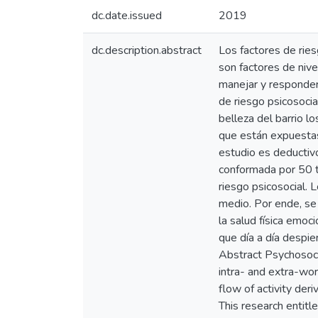
dc.date.issued
2019
dc.description.abstract
Los factores de ries
son factores de nive
manejar y responder 
de riesgo psicosocia
belleza del barrio l
que están expuestas 
estudio es deductivo
conformada por 50 tr
riesgo psicosocial. 
medio. Por ende, se
la salud física emoc
que día a día despi
Abstract Psychosocia
intra- and extra-wor
flow of activity deri
This research entitl