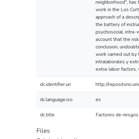
neighborhood", has t
work in the Los Cort
approach of a descri
the battery of instr
psychosocial, intra-
account that the ris
conclusion, undoubte
work carried out by 
intralaborales y ext
extra-labor factors
dc.identifier.uri
http://repositorio
dc.language.iso
es
dc.title
Factores de riesgos 
Files