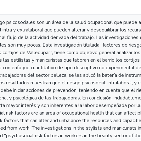
go psicosociales son un área de la salud ocupacional que puede afe
l intra y extralaboral que pueden alterar y desequilibrar los recu
al flujo de la actividad derivada del trabajo. Las investigaciones e
les son muy pocas. Esta investigación titulada “factores de riesg
os cortijos de Valledupar”, tiene como objetivo general analizar lo
las estilistas y manicuristas que laboran en el barrio los cortijo
 con enfoque cuantitativo de tipo descriptivo no experimental de 
abajadoras del sector belleza, se les aplicó la batería de instru
Los resultados muestran que el riesgo psicosocial, intralaboral, y 
 debe iniciar acciones de prevención, teniendo en cuenta que el 
ional y psicológica de las trabajadoras. En conclusión, indudable
erta mayor interés y son inherentes a la labor desempeñada por l
l risk factors are an area of occupational health that can affect p
k factors that can alter and unbalance the resources and capacit
ved from work. The investigations in the stylists and manicurists i
ed "psychosocial risk factors in workers in the beauty sector of th