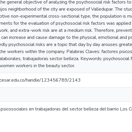
he general objective of analyzing the psychosocial risk factors t
ijos neighborhood of the city are exposed of Valledupar. The stu
ptive non-experimental cross-sectional type, the population is m
uments for the evaluation of psychosocial risk factors was applie
work, and extra-work risk are at a medium risk. Therefore, preventi
k can increase and cause damage to the physical, emotional and ps
dly psychosocial risks are a topic that day by day arouses greate
the workers within the company. Palabras Claves: factores psicoso
ralaborales, trabajadoras sector belleza. Keywords: psychosocial fa
, women workers in the beauty sector.
.unicesar.edu.co/handle/123456789/2143
psicosociales en trabajadoras del sector belleza del barrio Los C