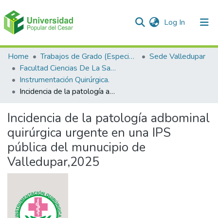
(current)
Log In
Communities & Collections
Home
Trabajos de Grado (Especializaciones y Pregrados)
Sede Valledupar
Facultad Ciencias De La Salud.
All of DSpace
Instrumentación Quirúrgica.
Incidencia de la patología adbominal quirúrgica urgente en una IPS pública del munucipio de Valledupar,2025
Statistics
Incidencia de la patología adbominal
quirúrgica urgente en una IPS
pública del munucipio de
Valledupar,2025