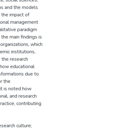
e, social sciences,
gms and the models
 the impact of
cational management
alitative paradigm
the main findings is
 organizations, which
mic institutions,
g the research
t how educational
sformations due to
or the
 it is noted how
onal, and research
ractice, contributing
esearch culture;