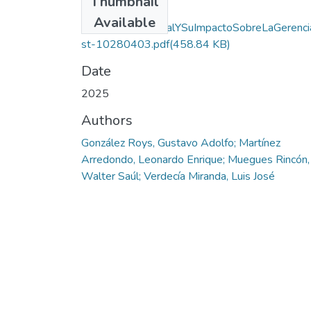
Thumbnail
Dialnet-
Available
InteligenciaArtificialYSuImpactoSobreLaGerenc
st-10280403.pdf
(458.84 KB)
Date
2025
Authors
González Roys, Gustavo Adolfo; Martínez
Arredondo, Leonardo Enrique; Muegues Rincón,
Walter Saúl; Verdecía Miranda, Luis José