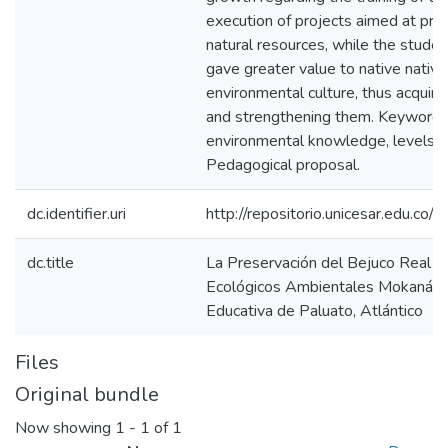
execution of projects aimed at pro
natural resources, while the studen
gave greater value to native nati
environmental culture, thus acquiri
and strengthening them. Keywords: 
environmental knowledge, levels of
Pedagogical proposal.
dc.identifier.uri
http://repositorio.unicesar.edu.
dc.title
La Preservación del Bejuco Real a 
Ecológicos Ambientales Mokaná, c
Educativa de Paluato, Atlántico
Files
Original bundle
Now showing
1 - 1 of 1