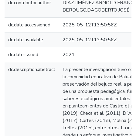
dc.contributor.author
DÍAZ JIMÉNEZ,ARNOLD FRANC
BERDUGO,DAGOBERTO JOSÉ
dc.date.accessioned
2025-05-12T13:50:56Z
dc.date.available
2025-05-12T13:50:56Z
dc.date.issued
2021
dc.description.abstract
La presente investigación tuvo co
la comunidad educativa de Paluato 
preservación del bejuco real, a par
de una propuesta pedagógica, fun
saberes ecológicos ambientales 
en planteamientos de Castro et al.
(2019), Checa et al. (2011), D´Am
(2017), Cortes (2018), Molina (20
Trellez (2015), entre otros. La inv
desde un enfoque investigativo mi