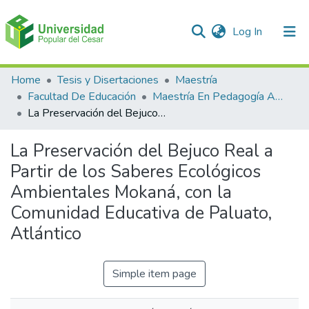
(current)
Log In
Communities & Collections
Home
Tesis y Disertaciones
Maestría
Facultad De Educación
Maestría En Pedagogía Ambiental Para El desarrollo Sostenible
All of DSpace
La Preservación del Bejuco Real a Partir de los Saberes Ecológicos Ambientales Mokaná, con la Comunidad Educativa de Paluato, Atlántico
Statistics
La Preservación del Bejuco Real a
Partir de los Saberes Ecológicos
Ambientales Mokaná, con la
Comunidad Educativa de Paluato,
Atlántico
Simple item page