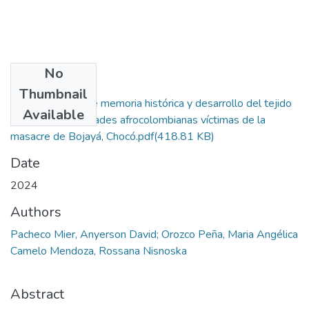
No
Files
Thumbnail
Reconstrucción de memoria histórica y desarrollo del tejido
Available
social en comunidades afrocolombianas víctimas de la
masacre de Bojayá, Chocó.pdf
(418.81 KB)
Date
2024
Authors
Pacheco Mier, Anyerson David; Orozco Peña, Maria Angélica
Camelo Mendoza, Rossana Nisnoska
Abstract