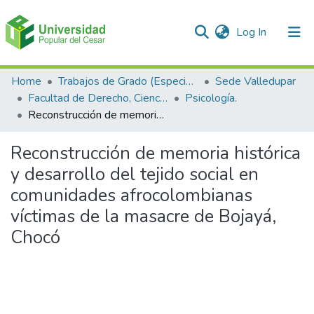
(current)
Log In
Communities & Collections
Home
Trabajos de Grado (Especializaciones y Pregrados)
Sede Valledupar
Facultad de Derecho, Ciencias Políticas y Sociales.
Psicología.
All of DSpace
Reconstrucción de memoria histórica y desarrollo del tejido social en comunidades afrocolombianas víctimas de la masacre de Bojayá, Chocó
Statistics
Reconstrucción de memoria histórica
y desarrollo del tejido social en
comunidades afrocolombianas
víctimas de la masacre de Bojayá,
Chocó