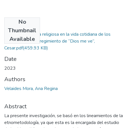
No
Files
Thumbnail
Creencias y cultura religiosa en la vida cotidiana de los
Available
habitantes del corregimiento de “Dios me ve”,
Cesar.pdf
(459.93 KB)
Date
2023
Authors
Velaides Mora, Ana Regina
Abstract
La presente investigación, se basó en los lineamientos de la
etnometodología, ya que esta es la encargada del estudio