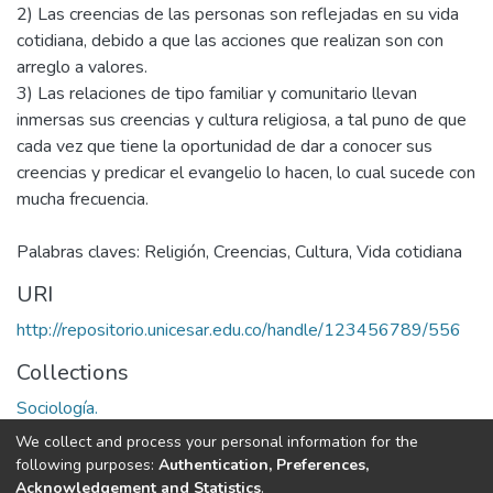
2) Las creencias de las personas son reflejadas en su vida
cotidiana, debido a que las acciones que realizan son con
arreglo a valores.
3) Las relaciones de tipo familiar y comunitario llevan
inmersas sus creencias y cultura religiosa, a tal puno de que
cada vez que tiene la oportunidad de dar a conocer sus
creencias y predicar el evangelio lo hacen, lo cual sucede con
mucha frecuencia.
Palabras claves: Religión, Creencias, Cultura, Vida cotidiana
URI
http://repositorio.unicesar.edu.co/handle/123456789/556
Collections
Sociología.
We collect and process your personal information for the
Full item page
following purposes:
Authentication, Preferences,
Acknowledgement and Statistics
.