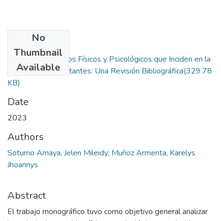
No
Files
Thumbnail
Principales Cambios Físicos y Psicológicos que Inciden en la
Available
Depresión en Gestantes: Una Revisión Bibliográfica
(329.78
KB)
Date
2023
Authors
Soturno Amaya, Jelen Mileidy; Muñoz Armenta, Karelys
Jhoannys
Abstract
El trabajo monográfico tuvo como objetivo general analizar