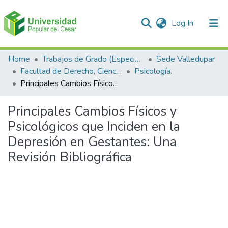
(current)
Log In
Communities & Collections
Home
Trabajos de Grado (Especializaciones y Pregrados)
Sede Valledupar
Facultad de Derecho, Ciencias Políticas y Sociales.
Psicología.
All of DSpace
Principales Cambios Físicos y Psicológicos que Inciden en la Depresión en Gestantes: Una Revisión Bibliográfica
Statistics
Principales Cambios Físicos y
Psicológicos que Inciden en la
Depresión en Gestantes: Una
Revisión Bibliográfica