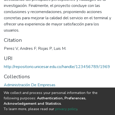
investigación. Finalmente, el proyecto concluye con las
conclusiones y recomendaciones, proponiendo acciones
concretas para mejorar la calidad del servicio en el terminal y
ofrecer una experiencia de mayor satisfacción para los
usuarios.
Citation
Perez V, Andres F; Rojas P, Luis M.
URI
http://repositorio.unicesar.edu.co/handle/123456789/1969
Collections
Administración De Empresas
We collect and process your personal information for the
Full item page
following purposes:
Authentication, Preferences,
Acknowledgement and Statistics
.
To learn more, please read our
privacy policy
.
DSpace software
copyright © 2002-2026
LYRASIS