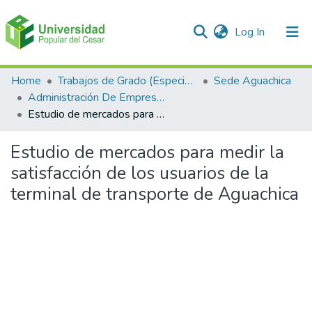
(current)
Log In
Communities & Collections
Home
Trabajos de Grado (Especializaciones y Pregrados)
Sede Aguachica
Administración De Empresas
All of DSpace
Estudio de mercados para medir la satisfacción de los usuarios de la terminal de transporte de Aguachica
Statistics
Estudio de mercados para medir la
satisfacción de los usuarios de la
terminal de transporte de Aguachica