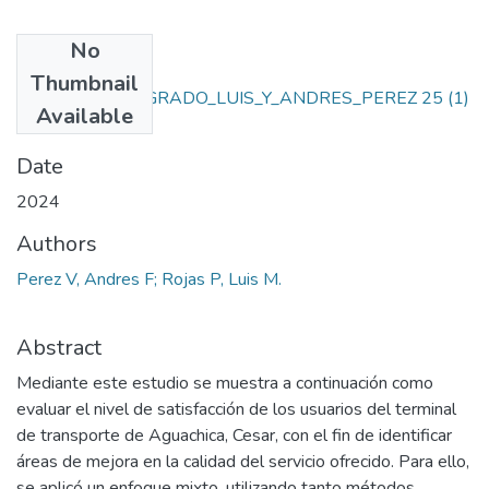
No
Files
Thumbnail
PROYECTO_DE_GRADO_LUIS_Y_ANDRES_PEREZ 25 (1)
Available
12.pdf
(1.53 MB)
Date
2024
Authors
Perez V, Andres F; Rojas P, Luis M.
Abstract
Mediante este estudio se muestra a continuación como
evaluar el nivel de satisfacción de los usuarios del terminal
de transporte de Aguachica, Cesar, con el fin de identificar
áreas de mejora en la calidad del servicio ofrecido. Para ello,
se aplicó un enfoque mixto, utilizando tanto métodos