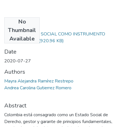
No
Files
Thumbnail
LA PROTECCIÓN SOCIAL COMO INSTRUMENTO
Available
JURÍDICO DE.pdf
(920.96 KB)
Date
2020-07-27
Authors
Mayra Alejandra Ramírez Restrepo
Andrea Carolina Gutierrez Romero
Abstract
Colombia está consagrado como un Estado Social de
Derecho, gestor y garante de principios fundamentales,