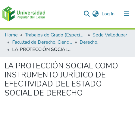
(current)
Log In
Communities & Collections
Home
Trabajos de Grado (Especializaciones y Pregrados)
Sede Valledupar
Facultad de Derecho, Ciencias Políticas y Sociales.
Derecho.
All of DSpace
LA PROTECCIÓN SOCIAL COMO INSTRUMENTO JURÍDICO DE EFECTIVIDAD DEL ESTADO SOCIAL DE DERECHO
Statistics
LA PROTECCIÓN SOCIAL COMO
INSTRUMENTO JURÍDICO DE
EFECTIVIDAD DEL ESTADO
SOCIAL DE DERECHO