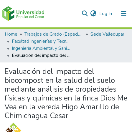
(current)
Log In
Communities & Collections
Home
Trabajos de Grado (Especializaciones y Pregrados)
Sede Valledupar
Facultad Ingenierías y Tecnologías
All of DSpace
Ingeniería Ambiental y Sanitaria.
Evaluación del impacto del biocompost en la salud del suelo mediante análisis de propiedades físicas y químicas en la finca Dios Me Vea en la vereda Higo Amarillo de Chimichagua Cesar
Statistics
Evaluación del impacto del
biocompost en la salud del suelo
mediante análisis de propiedades
físicas y químicas en la finca Dios Me
Vea en la vereda Higo Amarillo de
Chimichagua Cesar