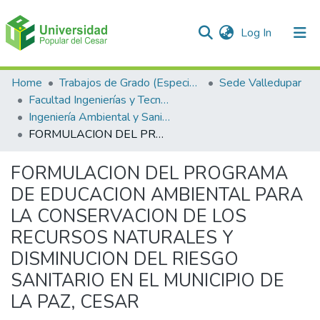
(current)
Log In
Communities & Collections
Home
Trabajos de Grado (Especializaciones y Pregrados)
Sede Valledupar
Facultad Ingenierías y Tecnologías
All of DSpace
Ingeniería Ambiental y Sanitaria.
FORMULACION DEL PROGRAMA DE EDUCACION AMBIENTAL PARA LA CONSERVACION DE LOS RECURSOS NATURALES Y DISMINUCION DEL RIESGO SANITARIO EN EL MUNICIPIO DE LA PAZ, CESAR
Statistics
FORMULACION DEL PROGRAMA
DE EDUCACION AMBIENTAL PARA
LA CONSERVACION DE LOS
RECURSOS NATURALES Y
DISMINUCION DEL RIESGO
SANITARIO EN EL MUNICIPIO DE
LA PAZ, CESAR