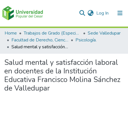
(current)
Log In
Communities & Collections
Home
Trabajos de Grado (Especializaciones y Pregrados)
Sede Valledupar
Facultad de Derecho, Ciencias Políticas y Sociales.
Psicología.
All of DSpace
Salud mental y satisfacción laboral en docentes de la Institución Educativa Francisco Molina Sánchez de Valledupar
Statistics
Salud mental y satisfacción laboral
en docentes de la Institución
Educativa Francisco Molina Sánchez
de Valledupar