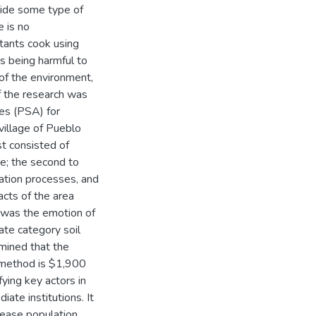
vide some type of
e is no
itants cook using
es being harmful to
of the environment,
of the research was
es (PSA) for
 village of Pueblo
st consisted of
ge; the second to
ation processes, and
cts of the area
y was the emotion of
ate category soil
mined that the
 method is $1,900
ing key actors in
ate institutions. It
rease population