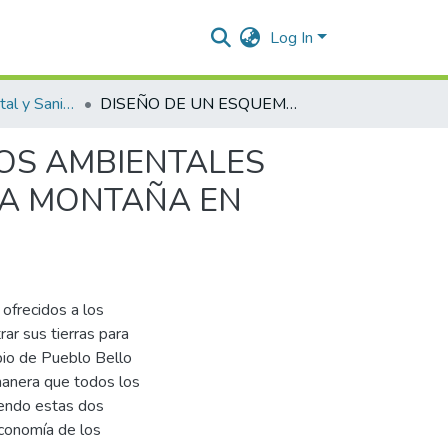
Log In
Ingeniería Ambiental y Sanitaria.
DISEÑO DE UN ESQUEMA POR PAGO POR SERVICIOS AMBIENTALES (PSA) PARA REFORESTACIÓN DE BOSQUES DE ALTA MONTAÑA EN VEREDA “LA NEBLINA” DE PUEBLO BELLO - CESAR
OS AMBIENTALES
TA MONTAÑA EN
ofrecidos a los
rar sus tierras para
ipio de Pueblo Bello
manera que todos los
siendo estas dos
economía de los