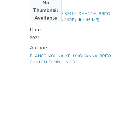
No
Files
Thumbnail
BLANCO MOLINA KELLY JOHANNA-BRITO
Available
GUILLEN ELKIN JUNIOR.pdf
(4.46 MB)
Date
2021
Authors
BLANCO MOLINA, KELLY JOHANNA; BRITO
GUILLEN, ELKIN JUNIOR