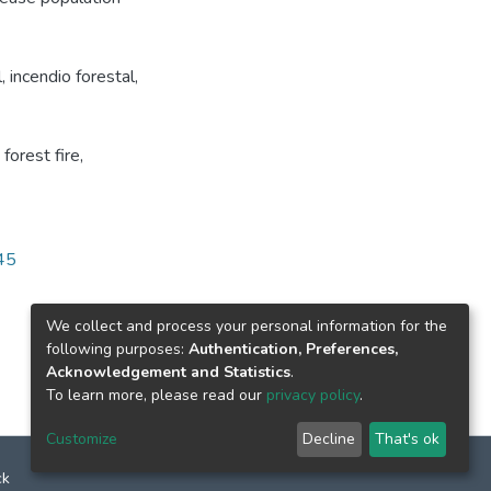
 incendio forestal,
orest fire,
745
We collect and process your personal information for the
following purposes:
Authentication, Preferences,
Acknowledgement and Statistics
.
To learn more, please read our
privacy policy
.
Customize
Decline
That's ok
ck