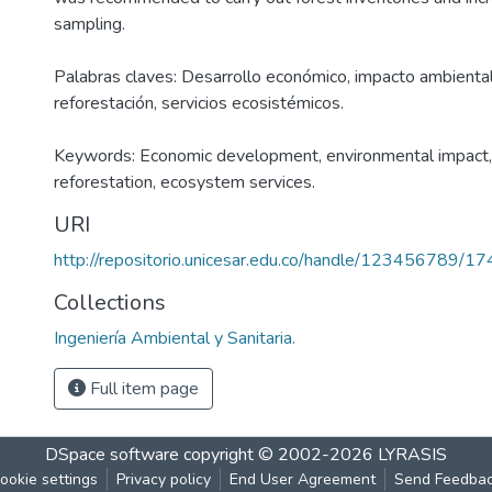
sampling.
Palabras claves: Desarrollo económico, impacto ambiental,
reforestación, servicios ecosistémicos.
Keywords: Economic development, environmental impact, f
reforestation, ecosystem services.
URI
http://repositorio.unicesar.edu.co/handle/123456789/1
Collections
Ingeniería Ambiental y Sanitaria.
Full item page
DSpace software
copyright © 2002-2026
LYRASIS
ookie settings
Privacy policy
End User Agreement
Send Feedba