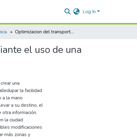
Log In
ica.
Optimizacion del transporte publico en Valledupar mediante el uso de una aplicacion movil para la gestion de rutas y destinos
iante el uso de una
 crear una
ledupar la facilidad
o a la mano
levar a su destino, el
 otra información.
n la ciudad
sibles modificaciones
ar más zonas y