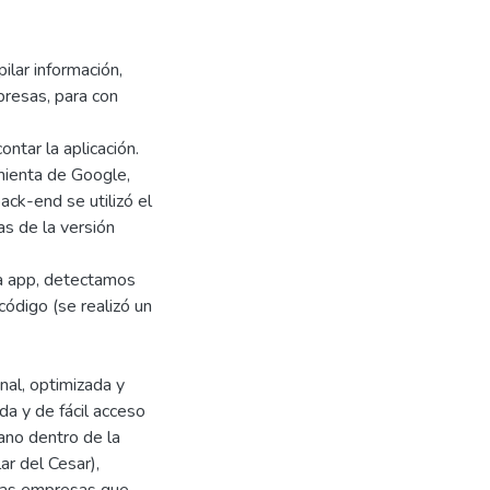
ilar información,
presas, para con
ntar la aplicación.
amienta de Google,
back-end se utilizó el
s de la versión
la app, detectamos
 código (se realizó un
nal, optimizada y
da y de fácil acceso
bano dentro de la
r del Cesar),