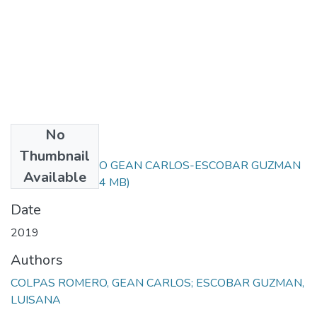
No
Files
Thumbnail
COLPAS ROMERO GEAN CARLOS-ESCOBAR GUZMAN
Available
LUISANA.pdf
(1.14 MB)
Date
2019
Authors
COLPAS ROMERO, GEAN CARLOS; ESCOBAR GUZMAN,
LUISANA