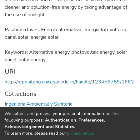
cleaner and pollution-free energy by taking advantage of
the use of sunlight.
Palabras claves: Energía alternativa, energía fotovoltaica,
panel solar, energía solar.
Keywords: Alternative energy, photovoltaic energy, solar
panel, solar energy
URI
http://repositorio.unicesar.edu.co/handle/123456789/1662
Collections
Ingeniería Ambiental y Sanitaria.
We collect and process your personal information for the
Full item page
following purposes:
Authentication, Preferences,
Acknowledgement and Statistics
.
To learn more, please read our
privacy policy
.
DSpace software
copyright © 2002-2026
LYRASIS