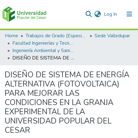
(current)
Log In
Communities & Collections
Home
Trabajos de Grado (Especializaciones y Pregrados)
Sede Valledupar
Facultad Ingenierías y Tecnologías
All of DSpace
Ingeniería Ambiental y Sanitaria.
DISEÑO DE SISTEMA DE ENERGÍA ALTERNATIVA (FOTOVOLTAICA) PARA MEJORAR LAS CONDICIONES EN LA GRANJA EXPERIMENTAL DE LA UNIVERSIDAD POPULAR DEL CESAR
Statistics
DISEÑO DE SISTEMA DE ENERGÍA
ALTERNATIVA (FOTOVOLTAICA)
PARA MEJORAR LAS
CONDICIONES EN LA GRANJA
EXPERIMENTAL DE LA
UNIVERSIDAD POPULAR DEL
CESAR