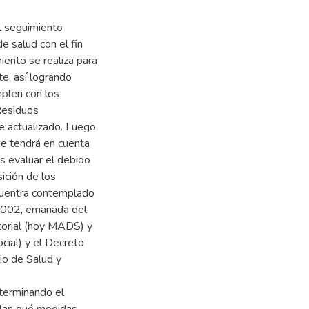
el seguimiento
e salud con el fin
miento se realiza para
e, así logrando
mplen con los
Residuos
e actualizado. Luego
se tendrá en cuenta
s evaluar el debido
ición de los
cuentra contemplado
2002, emanada del
itorial (hoy MADS) y
ocial) y el Decreto
o de Salud y
eterminando el