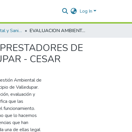
Log In
Ingeniería Ambiental y Sanitaria.
EVALUACION AMBIENTAL Y LEGAL DE ENTIDADES PRESTADORES DE SERVICIO DE SALUD EN EL MUNICIPIO DE VALLEDUPAR - CESAR
 PRESTADORES DE
UPAR - CESAR
Gestión Ambiental de
cipio de Valledupar.
ción, evaluación y
fica que las
l funcionamiento.
ano que lo hacemos
encias que han
a una de ellas legal