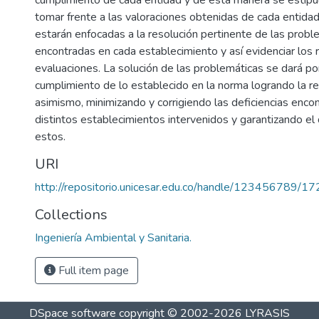
cumplimiento de cada entidad y de esta manera se estip
tomar frente a las valoraciones obtenidas de cada entidad
estarán enfocadas a la resolución pertinente de las probl
encontradas en cada establecimiento y así evidenciar los 
evaluaciones. La solución de las problemáticas se dará po
cumplimiento de lo establecido en la norma logrando la red
asimismo, minimizando y corrigiendo las deficiencias enco
distintos establecimientos intervenidos y garantizando el 
estos.
URI
http://repositorio.unicesar.edu.co/handle/123456789/1
Collections
Ingeniería Ambiental y Sanitaria.
Full item page
DSpace software
copyright © 2002-2026
LYRASIS