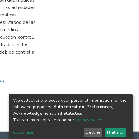
ulan qué medidas
. Las actividades
emáticas
resultados de las
r medio al
ucción, control,
ntradas en los
debido control a
723
We collect and process your personal information for the
following purposes:
Authentication, Preferences,
Acknowledgement and Statistics
.
To learn more, please read our
privacy policy
.
Customize
Decline
That's ok