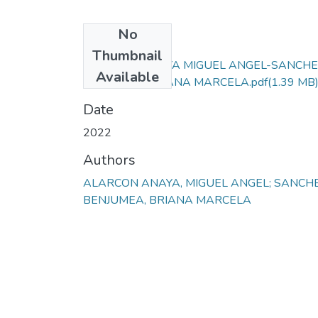
No
Files
Thumbnail
ALARCON ANAYA MIGUEL ANGEL-SANCHE
Available
BENJUMEA BRIANA MARCELA.pdf
(1.39 MB
Date
2022
Authors
ALARCON ANAYA, MIGUEL ANGEL; SANCH
BENJUMEA, BRIANA MARCELA