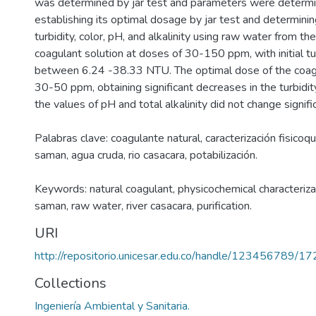
was determined by jar test and parameters were determ
establishing its optimal dosage by jar test and determini
turbidity, color, pH, and alkalinity using raw water from t
coagulant solution at doses of 30-150 ppm, with initial tu
between 6.24 -38.33 NTU. The optimal dose of the coa
30-50 ppm, obtaining significant decreases in the turbidi
the values of pH and total alkalinity did not change signific
Palabras clave: coagulante natural, caracterización fisico
saman, agua cruda, rio casacara, potabilización.
Keywords: natural coagulant, physicochemical characteriz
saman, raw water, river casacara, purification.
URI
http://repositorio.unicesar.edu.co/handle/123456789/1
Collections
Ingeniería Ambiental y Sanitaria.