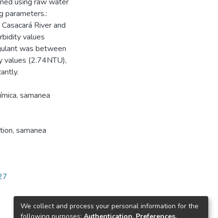
ined using raw water
ng parameters.:
he Casacará River and
rbidity values
gulant was between
ty values (2.74NTU),
antly.
química, samanea
ation, samanea
727
We collect and process your personal information for the
following purposes:
Authentication, Preferences,