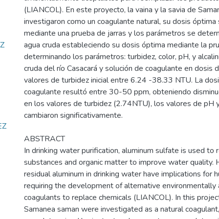
(LIANCOL). En este proyecto, la vaina y la savia de Sam
investigaron como un coagulante natural, su dosis óptima
mediante una prueba de jarras y los parámetros se determ
Z
agua cruda estableciendo su dosis óptima mediante la pru
)
determinando los parámetros: turbidez, color, pH, y alcali
cruda del río Casacará y solución de coagulante en dosi
valores de turbidez inicial entre 6.24 -38.33 NTU. La dos
coagulante resultó entre 30-50 ppm, obteniendo disminuci
en los valores de turbidez (2.74NTU), los valores de pH y 
cambiaron significativamente.
EZ
ABSTRACT
In drinking water purification, aluminum sulfate is used to
substances and organic matter to improve water quality. H
residual aluminum in drinking water have implications for 
requiring the development of alternative environmentally
coagulants to replace chemicals (LIANCOL). In this projec
Samanea saman were investigated as a natural coagulant,