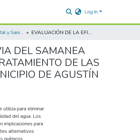
Log In
Ingeniería Ambiental y Sanitaria.
EVALUACIÓN DE LA EFICIENCIA DE LA VAINA Y SAVIA DEL SAMANEA SAMAN COMO COAGULANTE NATURAL PARA EL TRATAMIENTO DE LAS AGUAS DEL RIO CASACARA JURISDICCIÓN DEL MUNICIPIO DE AGUSTÍN CODAZZI, DEPARTAMENTO DEL CESAR
AVIA DEL SAMANEA
RATAMIENTO DE LAS
NICIPIO DE AGUSTÍN
 utiliza para eliminar
alidad del agua. Los
en implicaciones para
tes alternativos
s químicos