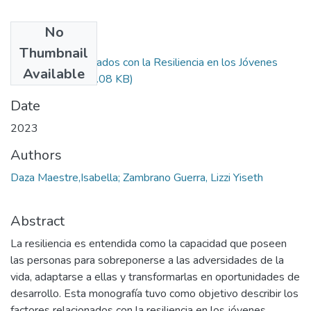
No
Files
Thumbnail
Factores Relacionados con la Resiliencia en los Jóvenes
Available
Colombianos
(533.08 KB)
Date
2023
Authors
Daza Maestre,Isabella; Zambrano Guerra, Lizzi Yiseth
Abstract
La resiliencia es entendida como la capacidad que poseen
las personas para sobreponerse a las adversidades de la
vida, adaptarse a ellas y transformarlas en oportunidades de
desarrollo. Esta monografía tuvo como objetivo describir los
factores relacionados con la resiliencia en los jóvenes