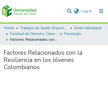
(current)
Log In
Communities & Collections
Home
Trabajos de Grado (Especializaciones y Pregrados)
Sede Valledupar
Facultad de Derecho, Ciencias Políticas y Sociales.
Psicología.
All of DSpace
Factores Relacionados con la Resiliencia en los Jóvenes Colombianos
Statistics
Factores Relacionados con la
Resiliencia en los Jóvenes
Colombianos