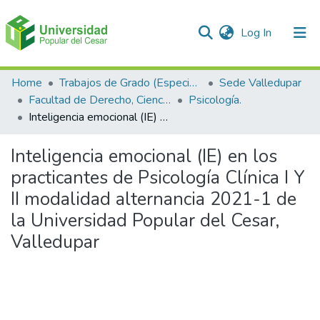
(current)
Log In
Communities & Collections
Home
Trabajos de Grado (Especializaciones y Pregrados)
Sede Valledupar
Facultad de Derecho, Ciencias Políticas y Sociales.
Psicología.
All of DSpace
Inteligencia emocional (IE) en los practicantes de Psicología Clínica I Y II modalidad alternancia 2021-1 de la Universidad Popular del Cesar, Valledupar
Statistics
Inteligencia emocional (IE) en los
practicantes de Psicología Clínica I Y
II modalidad alternancia 2021-1 de
la Universidad Popular del Cesar,
Valledupar