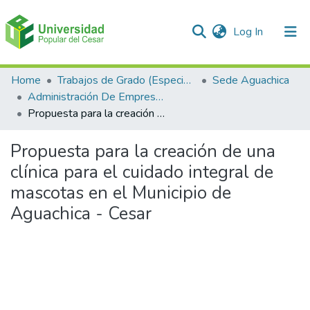
(current)
Log In
Communities & Collections
Home
Trabajos de Grado (Especializaciones y Pregrados)
Sede Aguachica
Administración De Empresas
All of DSpace
Propuesta para la creación de una clínica para el cuidado integral de mascotas en el Municipio de Aguachica - Cesar
Statistics
Propuesta para la creación de una
clínica para el cuidado integral de
mascotas en el Municipio de
Aguachica - Cesar