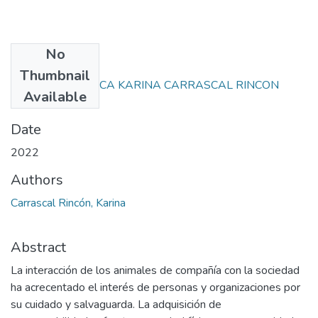
No
Files
Thumbnail
PROYECTO CLINICA KARINA CARRASCAL RINCON
Available
.pdf
(1.7 MB)
Date
2022
Authors
Carrascal Rincón, Karina
Abstract
La interacción de los animales de compañía con la sociedad
ha acrecentado el interés de personas y organizaciones por
su cuidado y salvaguarda. La adquisición de