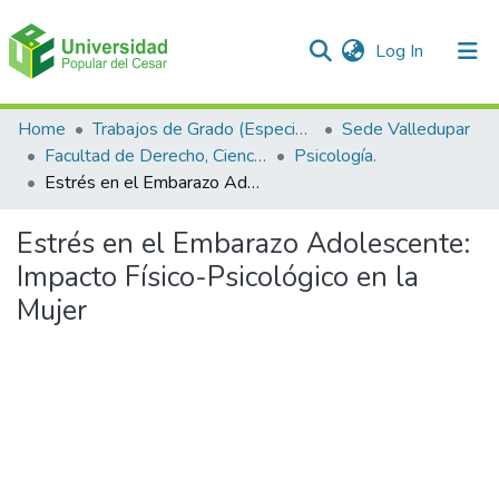
(current)
Log In
Communities & Collections
Home
Trabajos de Grado (Especializaciones y Pregrados)
Sede Valledupar
Facultad de Derecho, Ciencias Políticas y Sociales.
Psicología.
All of DSpace
Estrés en el Embarazo Adolescente: Impacto Físico-Psicológico en la Mujer
Statistics
Estrés en el Embarazo Adolescente:
Impacto Físico-Psicológico en la
Mujer