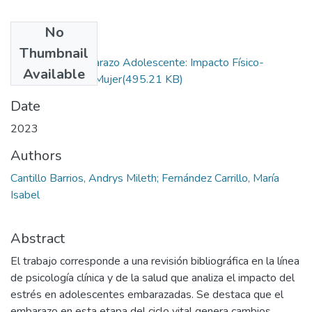
No
Files
Thumbnail
Estrés en el Embarazo Adolescente: Impacto Físico-
Available
Psicológico en la Mujer
(495.21 KB)
Date
2023
Authors
Cantillo Barrios, Andrys Mileth; Fernández Carrillo, María
Isabel
Abstract
El trabajo corresponde a una revisión bibliográfica en la línea
de psicología clínica y de la salud que analiza el impacto del
estrés en adolescentes embarazadas. Se destaca que el
embarazo en esta etapa del ciclo vital genera cambios