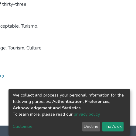
f thirty-three
ceptable, Turismo,
ge, Tourism, Culture
822
We collect and process your personal information for the
following purposes:
Authentication, Preferences,
Acknowledgement and Statistics
.
To learn more, please read our
privacy policy
.
Customize
Decline
That's ok