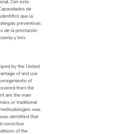
ional. Con este
 Capacidades de
dentificó que la
trategias preventivas
es de la prestación
reinta y tres
oped by the United
vantage of and use
corregimiento of
covered from the
nt are the main
mass or traditional
ty methodologies was
 was identified that
d corrective
ditions of the