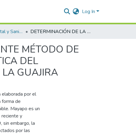
Log In
Ingeniería Ambiental y Sanitaria.
DETERMINACIÓN DE LA CARGA AMBIENTAL MEDIANTE MÉTODO DE LÍMITE DE CAMBIOS ACEPTABLES EN ZONA TURÍSTICA DEL CORREGIMIENTO DE MAYAPO, DEPARTAMENTO DE LA GUAJIRA
ANTE MÉTODO DE
ICA DEL
 LA GUAJIRA
 elaborada por el
a forma de
nible. Mayapo es un
 reciente y
 sin embargo, la
ectados por las