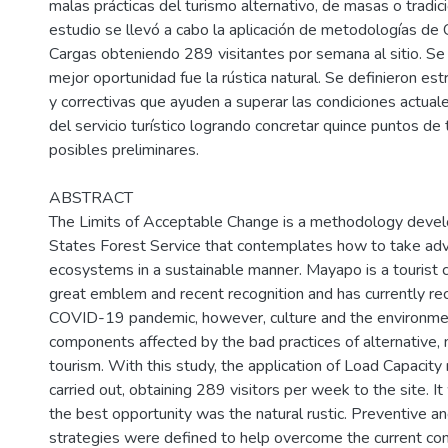
malas prácticas del turismo alternativo, de masas o tradic
estudio se llevó a cabo la aplicación de metodologías de
Cargas obteniendo 289 visitantes por semana al sitio. Se i
mejor oportunidad fue la rústica natural. Se definieron es
y correctivas que ayuden a superar las condiciones actual
del servicio turístico logrando concretar quince puntos de t
posibles preliminares.
ABSTRACT
The Limits of Acceptable Change is a methodology devel
States Forest Service that contemplates how to take ad
ecosystems in a sustainable manner. Mayapo is a tourist 
great emblem and recent recognition and has currently re
COVID-19 pandemic, however, culture and the environme
components affected by the bad practices of alternative, 
tourism. With this study, the application of Load Capaci
carried out, obtaining 289 visitors per week to the site. It
the best opportunity was the natural rustic. Preventive an
strategies were defined to help overcome the current con