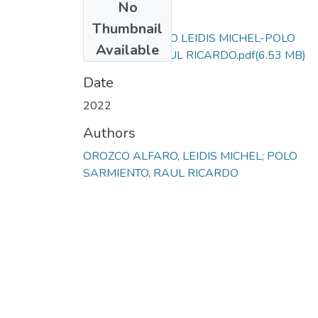
No
Files
Thumbnail
OROZCO ALFARO LEIDIS MICHEL-POLO
Available
SARMIENTO RAUL RICARDO.pdf
(6.53 MB)
Date
2022
Authors
OROZCO ALFARO, LEIDIS MICHEL; POLO
SARMIENTO, RAUL RICARDO