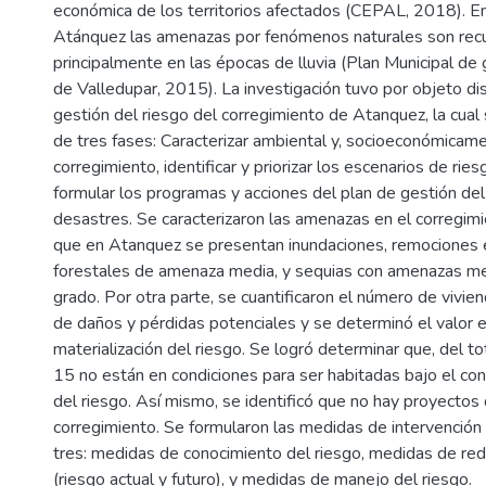
económica de los territorios afectados (CEPAL, 2018). En
Atánquez las amenazas por fenómenos naturales son rec
principalmente en las épocas de lluvia (Plan Municipal de 
de Valledupar, 2015). La investigación tuvo por objeto di
gestión del riesgo del corregimiento de Atanquez, la cual
de tres fases: Caracterizar ambiental y, socioeconómicame
corregimiento, identificar y priorizar los escenarios de ri
formular los programas y acciones del plan de gestión del
desastres. Se caracterizaron las amenazas en el corregim
que en Atanquez se presentan inundaciones, remociones 
forestales de amenaza media, y sequias con amenazas m
grado. Por otra parte, se cuantificaron el número de vivie
de daños y pérdidas potenciales y se determinó el valor 
materialización del riesgo. Se logró determinar que, del tot
15 no están en condiciones para ser habitadas bajo el co
del riesgo. Así mismo, se identificó que no hay proyectos 
corregimiento. Se formularon las medidas de intervención 
tres: medidas de conocimiento del riesgo, medidas de red
(riesgo actual y futuro), y medidas de manejo del riesgo.