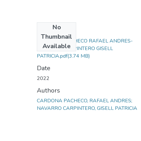
No
Files
Thumbnail
CARDONA PACHECO RAFAEL ANDRES-
Available
NAVARRO CARPINTERO GISELL
PATRICIA.pdf
(3.74 MB)
Date
2022
Authors
CARDONA PACHECO, RAFAEL ANDRES;
NAVARRO CARPINTERO, GISELL PATRICIA