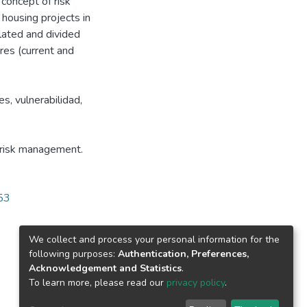
 concept of risk
 housing projects in
lated and divided
res (current and
s, vulnerabilidad,
, risk management.
753
We collect and process your personal information for the
following purposes:
Authentication, Preferences,
Acknowledgement and Statistics
.
To learn more, please read our
privacy policy
.