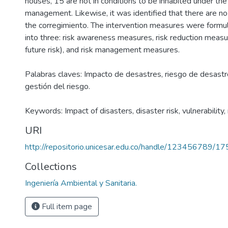
houses, 15 are not in conditions to be inhabited under the
management. Likewise, it was identified that there are no
the corregimiento. The intervention measures were formu
into three: risk awareness measures, risk reduction measu
future risk), and risk management measures.
Palabras claves: Impacto de desastres, riesgo de desastre
gestión del riesgo.
Keywords: Impact of disasters, disaster risk, vulnerability
URI
http://repositorio.unicesar.edu.co/handle/123456789/1
Collections
Ingeniería Ambiental y Sanitaria.
Full item page