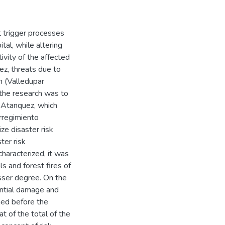
 trigger processes
tal, while altering
ivity of the affected
ez, threats due to
n (Valledupar
the research was to
 Atanquez, which
rregimiento
ze disaster risk
ter risk
haracterized, it was
s and forest fires of
sser degree. On the
ential damage and
ned before the
at of the total of the