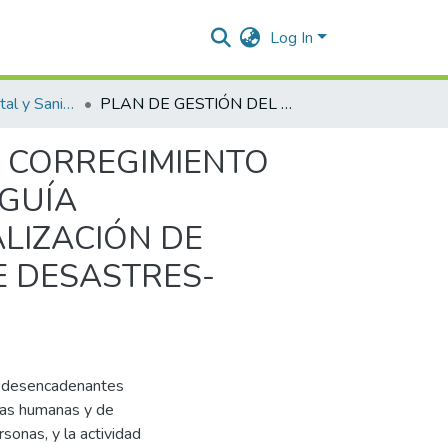
Log In
Ingeniería Ambiental y Sanitaria.
PLAN DE GESTIÓN DEL RIEGO DE DESASTRE EN EL CORREGIMIENTO ATÁNQUEZ, VALLEDUPAR, CESAR, BASADO EN LA GUÍA METODOLÓGICA PARA LA FORMULACIÓN Y ACTUALIZACIÓN DE PLANES MUNICIPALES DE GESTIÓN DEL RIESGO DE DESASTRES-PMGRD-, 2021.
L CORREGIMIENTO
 GUÍA
LIZACIÓN DE
E DESASTRES-
s desencadenantes
das humanas y de
sonas, y la actividad