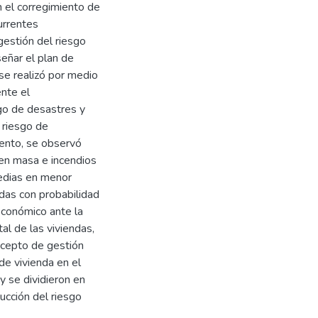
 el corregimiento de
urrentes
gestión del riesgo
señar el plan de
 se realizó por medio
nte el
esgo de desastres y
 riesgo de
iento, se observó
en masa e incendios
edias en menor
ndas con probabilidad
económico ante la
al de las viviendas,
ncepto de gestión
de vivienda en el
y se dividieron en
ucción del riesgo