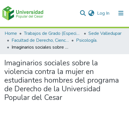
(current)
Log In
Communities & Collections
Home
Trabajos de Grado (Especializaciones y Pregrados)
Sede Valledupar
Facultad de Derecho, Ciencias Políticas y Sociales.
Psicología.
All of DSpace
Imaginarios sociales sobre la violencia contra la mujer en estudiantes hombres del programa de Derecho de la Universidad Popular del Cesar
Statistics
Imaginarios sociales sobre la
violencia contra la mujer en
estudiantes hombres del programa
de Derecho de la Universidad
Popular del Cesar