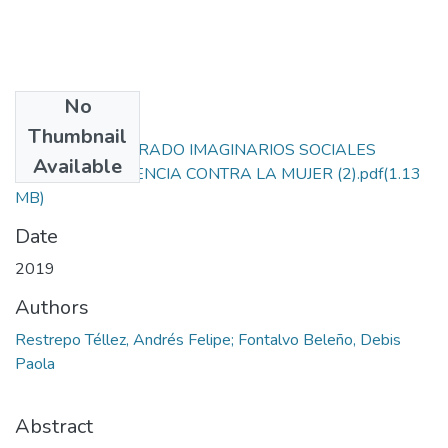
No
Files
Thumbnail
PROYECTO DE GRADO IMAGINARIOS SOCIALES
Available
SOBRE LA VIOLENCIA CONTRA LA MUJER (2).pdf
(1.13
MB)
Date
2019
Authors
Restrepo Téllez, Andrés Felipe; Fontalvo Beleño, Debis
Paola
Abstract