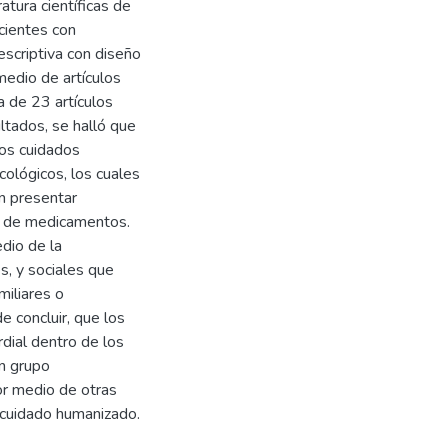
ratura científicas de
acientes con
escriptiva con diseño
medio de artículos
a de 23 artículos
ultados, se halló que
los cuidados
ológicos, los cuales
n presentar
po de medicamentos.
dio de la
s, y sociales que
miliares o
 concluir, que los
rdial dentro de los
un grupo
por medio de otras
 cuidado humanizado.