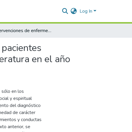
Log In
Intervenciones de enfermería en el cuidado paliativo de pacientes diagnosticados con esquizofrenia: “una revisión de la literatura en el año 2024-I"
 pacientes
teratura en el año
 sólo en los
cial y espiritual
ento del diagnóstico
rmedad de carácter
amientos y conductas
xto anterior, se