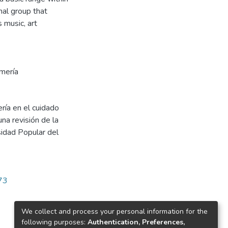
nal group that
 music, art
rmería
ría en el cuidado
una revisión de la
sidad Popular del
973
We collect and process your personal information for the
following purposes:
Authentication, Preferences,