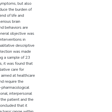
 symptoms, but also
educe the burden of
end of life and
serious brain
nd behaviors are
eneral objective was
interventions in
ualitative descriptive
selection was made
ing a sample of 23
s, it was found that
iative care for
 aimed at healthcare
nd require the
n-pharmacological
ional, interpersonal
 the patient and the
concluded that it
a basic range within