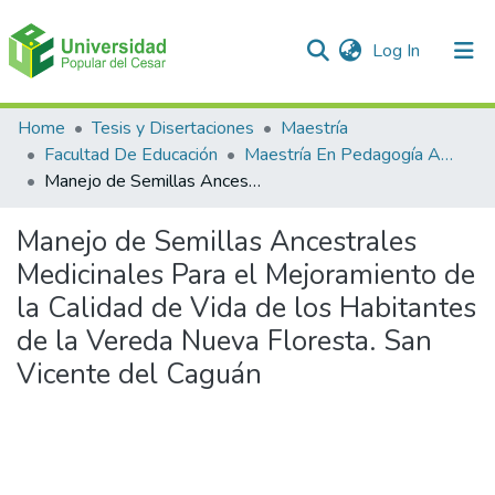
(current)
Log In
Communities & Collections
Home
Tesis y Disertaciones
Maestría
Facultad De Educación
Maestría En Pedagogía Ambiental Para El desarrollo Sostenible
All of DSpace
Manejo de Semillas Ancestrales Medicinales Para el Mejoramiento de la Calidad de Vida de los Habitantes de la Vereda Nueva Floresta. San Vicente del Caguán
Statistics
Manejo de Semillas Ancestrales
Medicinales Para el Mejoramiento de
la Calidad de Vida de los Habitantes
de la Vereda Nueva Floresta. San
Vicente del Caguán