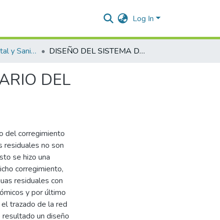
Log In
Ingeniería Ambiental y Sanitaria.
DISEÑO DEL SISTEMA DE ALCANTARILLADO SANITARIO DEL CORREGIMIENTO EL JABO – CESAR
ARIO DEL
do del corregimiento
s residuales no son
sto se hizo una
icho corregimiento,
guas residuales con
nómicos y por último
 el trazado de la red
 resultado un diseño