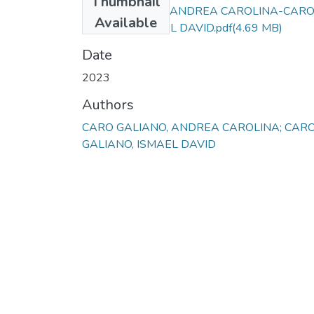
Thumbnail
CARO GALIANO ANDREA CAROLINA-CAR
Available
GALIANO ISMAEL DAVID.pdf
(4.69 MB)
Date
2023
Authors
CARO GALIANO, ANDREA CAROLINA; CAR
GALIANO, ISMAEL DAVID