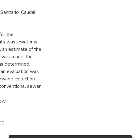
Sanitario; Caudal.
for the
its wastewater is
, an estimate of the
o was made, the
was determined,
y an evaluation was
sewage collection
 conventional sewer
low
900