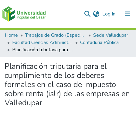
(current)
Log In
Communities & Collections
Home
Trabajos de Grado (Especializaciones y Pregrados)
Sede Valledupar
Facultad Ciencias Administrativas Contables y Económicas – Face
Contaduría Pública.
All of DSpace
Planificación tributaria para el cumplimiento de los deberes formales en el caso de impuesto sobre renta (islr) de las empresas en Valledupar
Statistics
Planificación tributaria para el
cumplimiento de los deberes
formales en el caso de impuesto
sobre renta (islr) de las empresas en
Valledupar