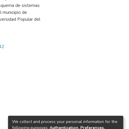
 esquema de sistemas
l municipio de
versidad Popular del
142
We collect and process your personal information for the
following purposes:
Authentication, Preferences,