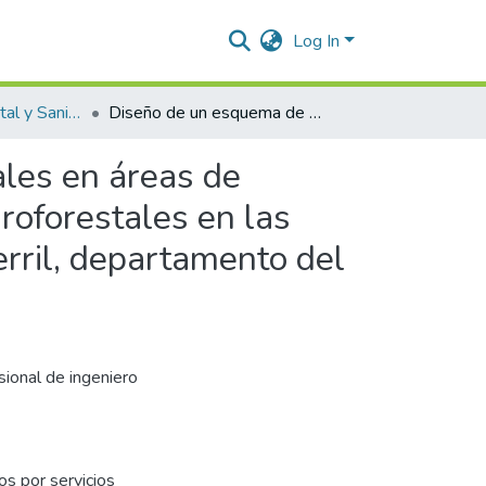
Log In
Ingeniería Ambiental y Sanitaria.
Diseño de un esquema de pagos por servicios ambientales en áreas de importancia productiva bajo el esquema de sistemas agroforestales en las veredas canadá, unión y las piñas del municipio de Becerril, departamento del Cesar.
les en áreas de
roforestales en las
erril, departamento del
sional de ingeniero
s por servicios